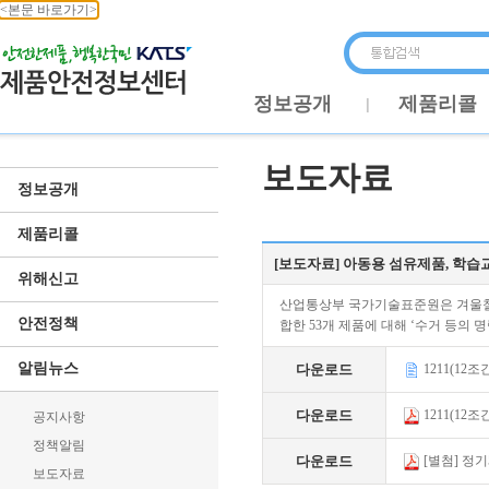
<본문 바로가기>
정보공개
제품리콜
보도자료
정보공개
제품리콜
[보도자료] 아동용 섬유제품, 학습
위해신고
산업통상부 국가기술표준원은 겨울철 수
안전정책
합한 53개 제품에 대해 ‘수거 등의 
알림뉴스
다운로드
1211(12
다운로드
1211(12
공지사항
정책알림
다운로드
[별첨] 정기
보도자료