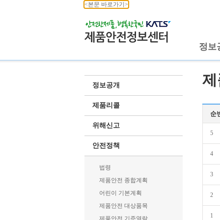
<본문 바로가기>
정보
제
정보공개
제품리콜
순
위해신고
5
안전정책
4
법령
3
제품안전 종합계획
어린이 기본계획
2
제품안전 대상품목
1
제품안전 기준열람