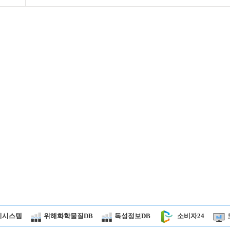
시시스템
위해화학물질DB
독성정보DB
소비자24