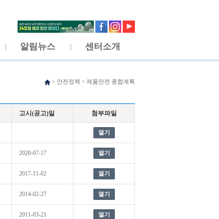
알림뉴스
센터소개
>
안전정책
>
제품안전 종합계획
고시(공고)일
첨부파일
열기
2020-07-17
열기
2017-11-02
열기
2014-02-27
열기
2011-03-21
열기