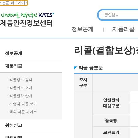
<본문 바로가기>
정보공개
제품리콜
리콜(결함보상)
정보공개
제품리콜
리콜 공표문
조치
리콜정보 검색
구분
리콜제도 소개
리콜절차 안내
안전관리
사업자 리콜 보고
대상구분
해외 리콜 사이트
품목명
위해신고
브랜드명
안전정책