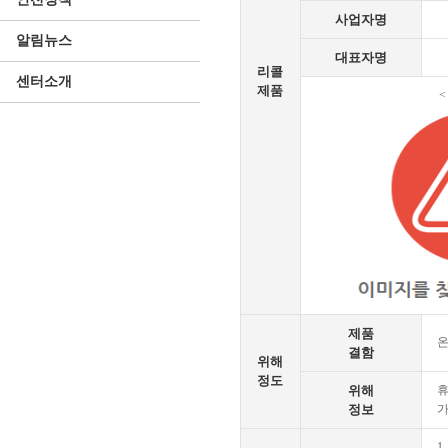
사업자명
알림뉴스
대표자명
리콜
센터소개
제품
<
제품
온
결함
위해
정도
위해
휴
정보
가
1