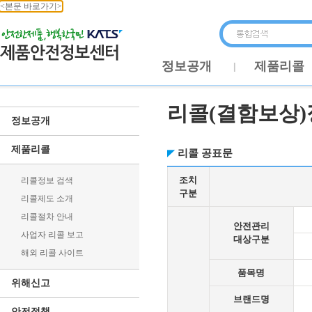
<본문 바로가기>
정보공개
제품리콜
리콜(결함보상)
정보공개
제품리콜
리콜 공표문
조치
리콜정보 검색
구분
리콜제도 소개
리콜절차 안내
안전관리
사업자 리콜 보고
대상구분
해외 리콜 사이트
품목명
위해신고
브랜드명
안전정책