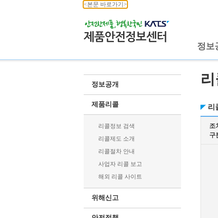
<본문 바로가기>
정보
리
정보공개
제품리콜
리
조
리콜정보 검색
구
리콜제도 소개
리콜절차 안내
사업자 리콜 보고
해외 리콜 사이트
위해신고
안전정책