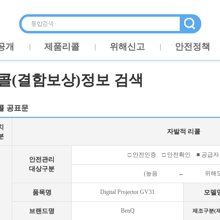
공개
제품리콜
위해신고
안전정책
콜(결함보상)정보 검색
콜 공표문
치
자발적 리콜
분
□ 안전인증 □ 안전확인 ■ 공급자
안전관리
대상구분
(높음 ← 위해
품목명
Digital Projector GV31
모델
브랜드명
BenQ
제조구분(