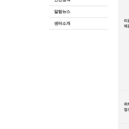
알림뉴스
리
센터소개
제
위
정