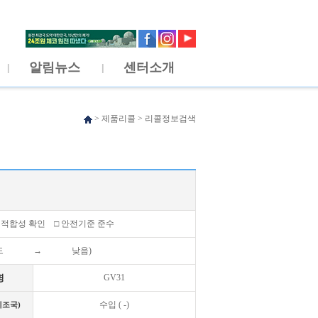
알림뉴스
센터소개
>
제품리콜
>
리콜정보검색
 적합성 확인 □ 안전기준 준수
도 → 낮음)
명
GV31
수입 ( -)
제조국)