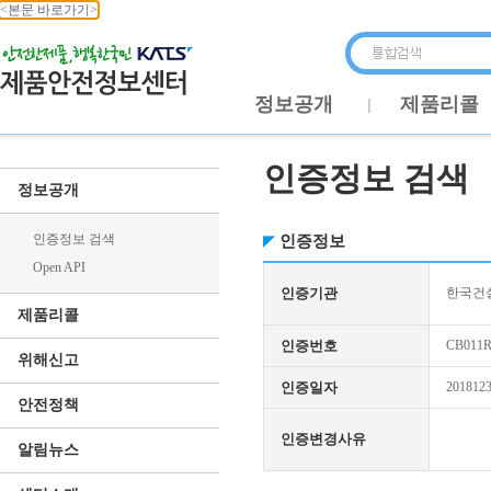
<본문 바로가기>
정보공개
제품리콜
인증정보 검색
정보공개
인증정보 검색
인증정보
Open API
인증기관
한국건
제품리콜
인증번호
CB011R
위해신고
인증일자
201812
안전정책
인증변경사유
알림뉴스