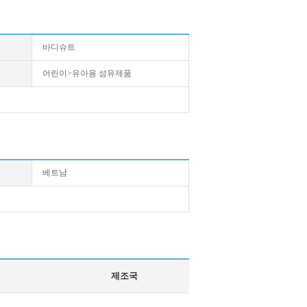
바디슈트
어린이>유아용 섬유제품
베트남
제조국