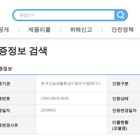
공개
제품리콜
위해신고
안전정책
증정보 검색
증정보
증기관
한국건설생활환경시험연구원(KCL)
인증구분
증번호
CB011R056-9030
인증상태
증일자
20190923
인증변경일자
리콜현황
증변경사유
(모델명)