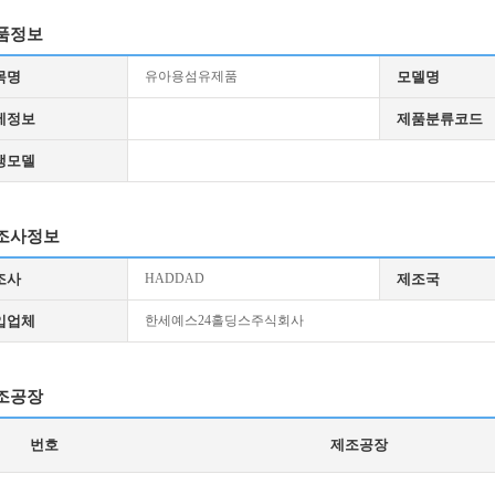
품정보
목명
유아용섬유제품
모델명
세정보
제품분류코드
생모델
조사정보
조사
HADDAD
제조국
입업체
한세예스24홀딩스주식회사
조공장
번호
제조공장