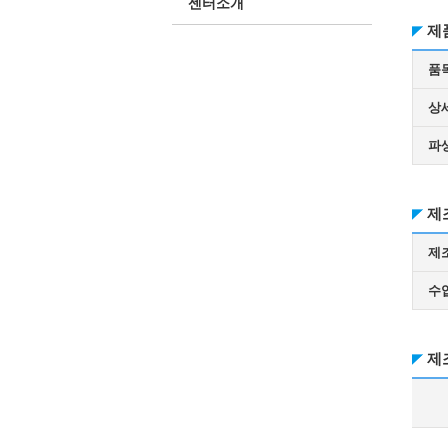
센터소개
제
품
상
파
제
제
수
제