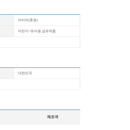
머리띠(혼용)
어린이>유아용 섬유제품
대한민국
제조국