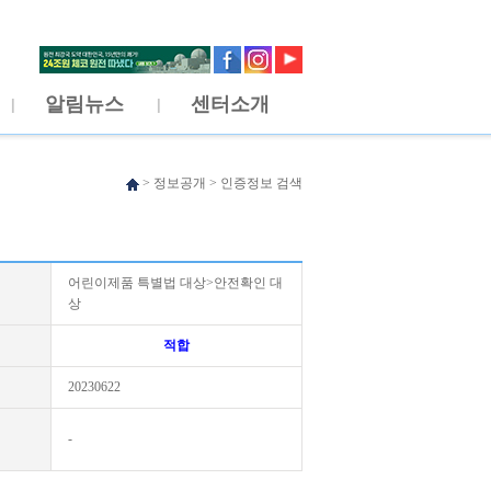
알림뉴스
센터소개
>
정보공개
>
인증정보 검색
어린이제품 특별법 대상>안전확인 대
상
적합
20230622
-