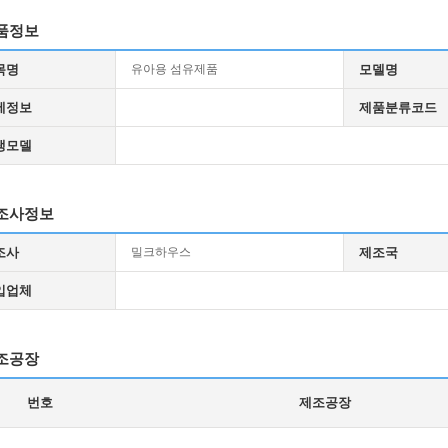
품정보
목명
유아용 섬유제품
모델명
세정보
제품분류코드
생모델
조사정보
조사
밀크하우스
제조국
입업체
조공장
번호
제조공장