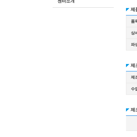
센터소개
제
품
상
파
제
제
수
제