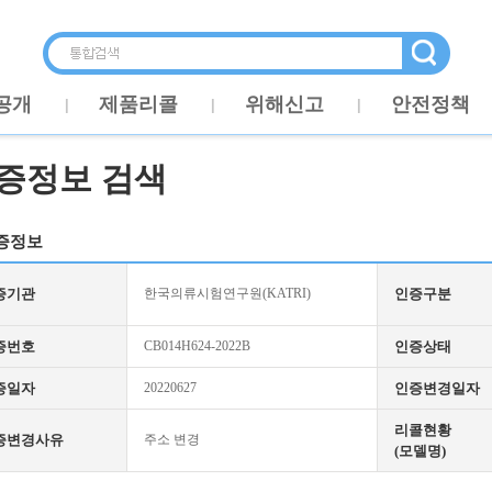
공개
제품리콜
위해신고
안전정책
증정보 검색
증정보
증기관
한국의류시험연구원(KATRI)
인증구분
증번호
CB014H624-2022B
인증상태
증일자
20220627
인증변경일자
리콜현황
증변경사유
주소 변경
(모델명)