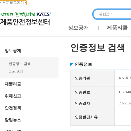
<본문 바로가기>
정보공개
제품리콜
인증정보 검색
정보공개
인증정보 검색
인증정보
Open API
인증기관
KATR
제품리콜
인증번호
CB014R
위해신고
인증일자
202510
안전정책
인증변경사유
알림뉴스