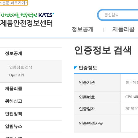
<본문 바로가기>
정보공개
제품리콜
인증정보 검색
정보공개
인증정보 검색
인증정보
Open API
인증기관
한국의류
제품리콜
인증번호
CB014R
위해신고
인증일자
201912
안전정책
인증변경사유
알림뉴스