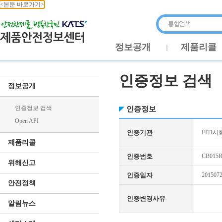
<본문 바로가기>
정보공개
제품리콜
인증정보 검색
정보공개
인증정보 검색
인증정보
Open API
인증기관
FITI시
제품리콜
인증번호
CB015R
위해신고
인증일자
201507
안전정책
인증변경사유
알림뉴스