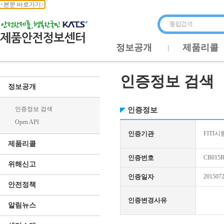
<본문 바로가기>
정보공개
제품리콜
인증정보 검색
정보공개
인증정보 검색
인증정보
Open API
인증기관
FITI시
제품리콜
인증번호
CB015R
위해신고
인증일자
201507
안전정책
인증변경사유
알림뉴스