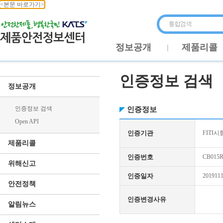
<본문 바로가기>
정보공개
제품리콜
인증정보 검색
정보공개
인증정보 검색
인증정보
Open API
인증기관
FITI시
제품리콜
인증번호
CB015R
위해신고
인증일자
201911
안전정책
인증변경사유
알림뉴스