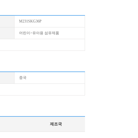
M231SKG36P
어린이>유아용 섬유제품
중국
제조국