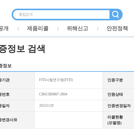
공개
제품리콜
위해신고
안전정책
증정보 검색
증정보
증기관
FITI시험연구원(FITI)
인증구분
증번호
CB015R0907-2004
인증상태
증일자
20221129
인증변경일자
리콜현황
증변경사유
(모델명)