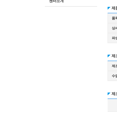
센터소개
제
품
상
파
제
제
수
제