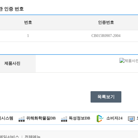
관 인증 번호
번호
인증번호
1
CB015R0907-2004
제품사진
목록보기
시시스템
위해화학물질DB
독성정보DB
소비자24
메일서비스
전체메뉴
|