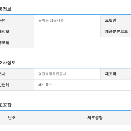
품정보
목명
유아용 섬유제품
모델명
세정보
제품분류코드
생모델
조사정보
조사
평원복장유한공사
제조국
입업체
레드폭스
조공장
번호
제조공장