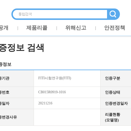
공개
제품리콜
위해신고
안전정책
증정보 검색
증정보
증기관
FITI시험연구원(FITI)
인증구분
증번호
CB015R0919-1016
인증상태
증일자
20211216
인증변경일자
리콜현황
증변경사유
(모델명)