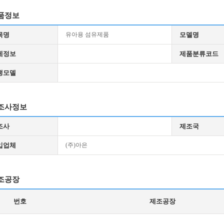
품정보
목명
유아용 섬유제품
모델명
세정보
제품분류코드
생모델
조사정보
조사
제조국
입업체
(주)아은
조공장
번호
제조공장