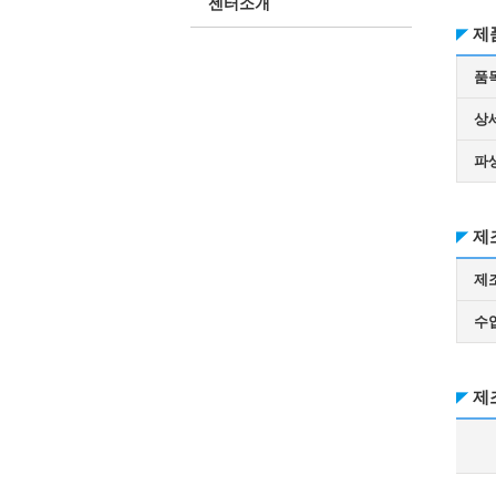
센터소개
제
품
상
파
제
제
수
제