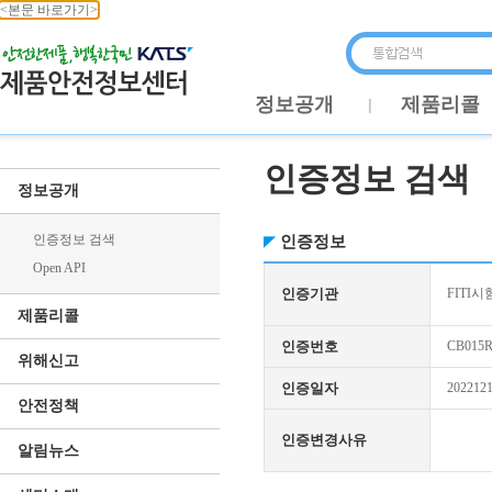
<본문 바로가기>
정보공개
제품리콜
인증정보 검색
정보공개
인증정보 검색
인증정보
Open API
인증기관
FITI시
제품리콜
인증번호
CB015R
위해신고
인증일자
202212
안전정책
인증변경사유
알림뉴스