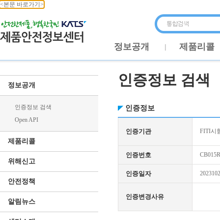
<본문 바로가기>
정보공개
제품리콜
인증정보 검색
정보공개
인증정보 검색
인증정보
Open API
인증기관
FITI시
제품리콜
인증번호
CB015R
위해신고
인증일자
202310
안전정책
인증변경사유
알림뉴스