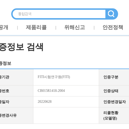
공개
제품리콜
위해신고
안전정책
증정보 검색
증정보
증기관
FITI시험연구원(FITI)
인증구분
증번호
CB015R1418-2004
인증상태
증일자
20220628
인증변경일자
리콜현황
증변경사유
(모델명)