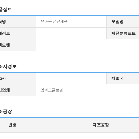
품정보
목명
유아용 섬유제품
모델명
세정보
제품분류코드
생모델
조사정보
조사
제조국
입업체
엠피오글로벌
조공장
번호
제조공장