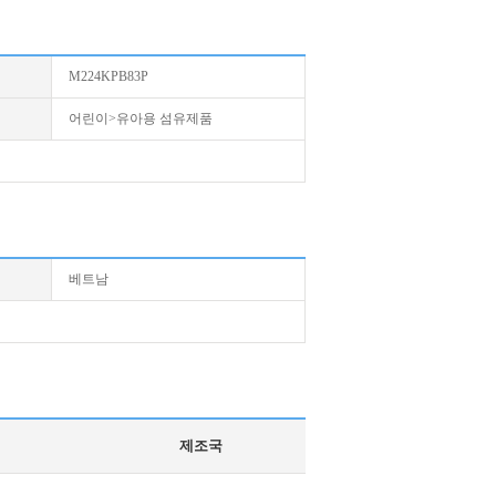
M224KPB83P
어린이>유아용 섬유제품
베트남
제조국