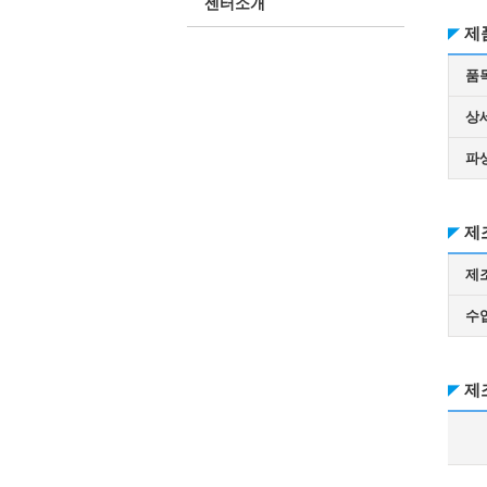
센터소개
제
품
상
파
제
제
수
제