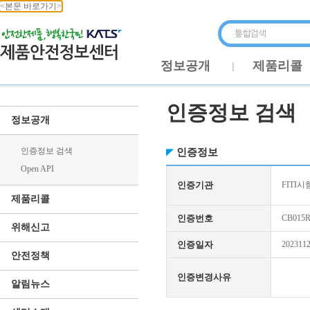
<본문 바로가기>
정보공개
제품리콜
인증정보 검색
정보공개
인증정보 검색
인증정보
Open API
인증기관
FITI시
제품리콜
인증번호
CB015R
위해신고
인증일자
202311
안전정책
인증변경사유
알림뉴스