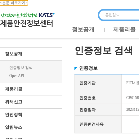
<본문 바로가기>
정보공개
제품리콜
인증정보 검색
정보공개
인증정보 검색
인증정보
Open API
인증기관
FITI시
제품리콜
인증번호
CB015R
위해신고
인증일자
202311
안전정책
인증변경사유
알림뉴스