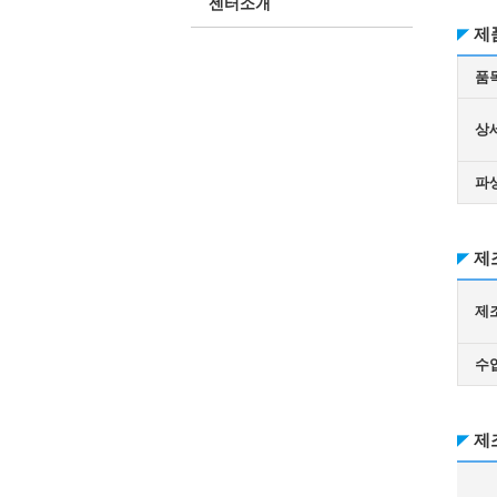
센터소개
제
품
상
파
제
제
수
제