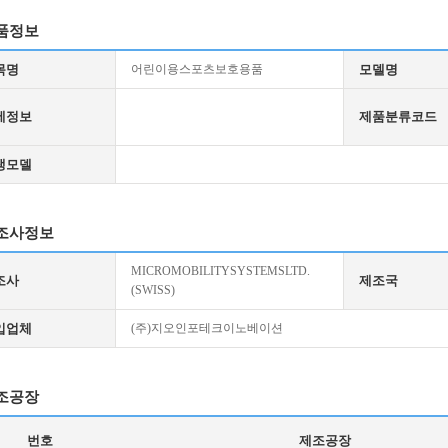
품정보
목명
어린이용스포츠보호용품
모델명
세정보
제품분류코드
생모델
조사정보
MICROMOBILITYSYSTEMSLTD.
조사
제조국
(SWISS)
입업체
(주)지오인포테크이노베이션
조공장
번호
제조공장