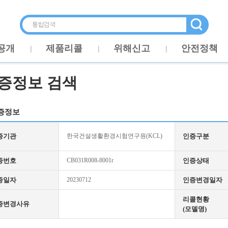
공개
제품리콜
위해신고
안전정책
증정보 검색
증정보
증기관
한국건설생활환경시험연구원(KCL)
인증구분
증번호
CB031R008-8001r
인증상태
증일자
20230712
인증변경일자
리콜현황
증변경사유
(모델명)