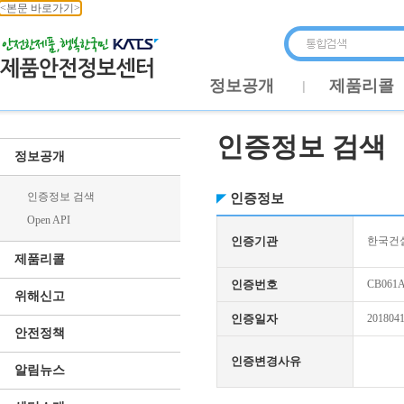
<본문 바로가기>
정보공개
제품리콜
인증정보 검색
정보공개
인증정보 검색
인증정보
Open API
인증기관
한국건
제품리콜
인증번호
CB061A
위해신고
인증일자
201804
안전정책
인증변경사유
알림뉴스