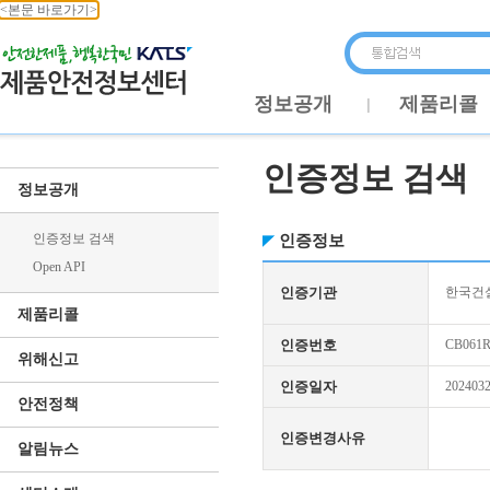
<본문 바로가기>
정보공개
제품리콜
인증정보 검색
정보공개
인증정보 검색
인증정보
Open API
인증기관
한국건
제품리콜
인증번호
CB061R
위해신고
인증일자
202403
안전정책
인증변경사유
알림뉴스