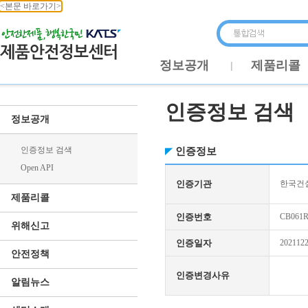
<본문 바로가기>
정보공개
제품리콜
인증정보 검색
정보공개
인증정보 검색
인증정보
Open API
인증기관
한국건
제품리콜
인증번호
CB061R
위해신고
인증일자
202112
안전정책
인증변경사유
알림뉴스