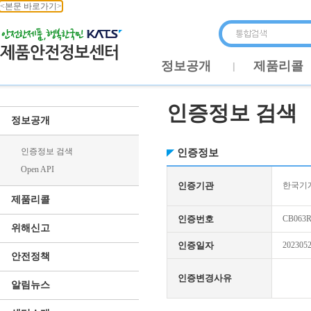
<본문 바로가기>
정보공개
제품리콜
인증정보 검색
정보공개
인증정보 검색
인증정보
Open API
인증기관
한국기
제품리콜
인증번호
CB063R
위해신고
인증일자
202305
안전정책
인증변경사유
알림뉴스