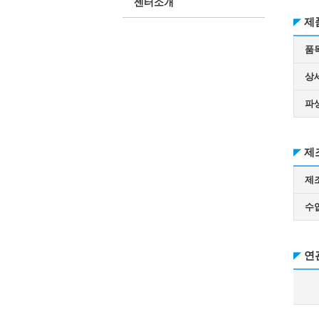
센터소개
제
품
상
파
제
제
수
연