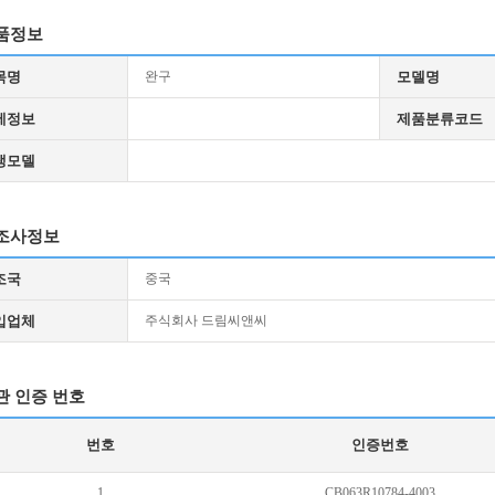
품정보
목명
완구
모델명
세정보
제품분류코드
생모델
조사정보
조국
중국
입업체
주식회사 드림씨앤씨
관 인증 번호
번호
인증번호
1
CB063R10784-4003