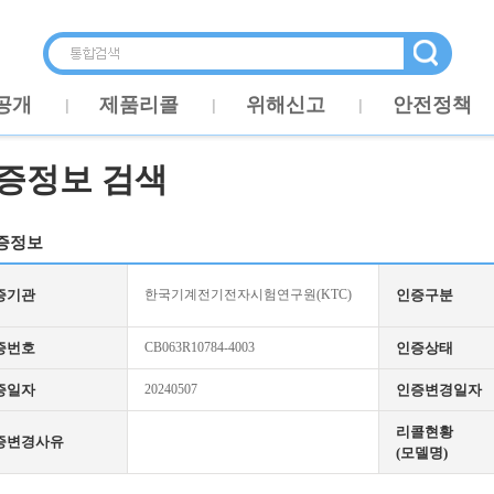
공개
제품리콜
위해신고
안전정책
증정보 검색
증정보
증기관
한국기계전기전자시험연구원(KTC)
인증구분
증번호
CB063R10784-4003
인증상태
증일자
20240507
인증변경일자
리콜현황
증변경사유
(모델명)