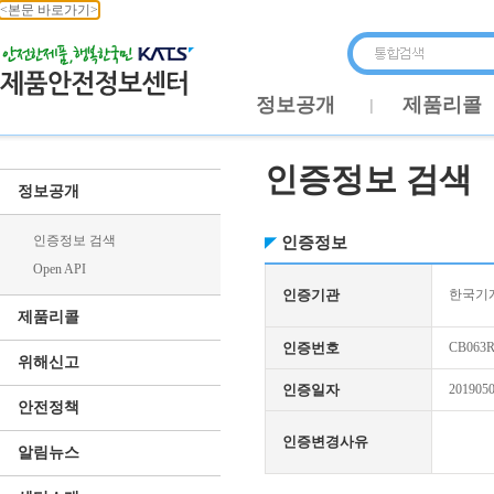
<본문 바로가기>
정보공개
제품리콜
인증정보 검색
정보공개
인증정보 검색
인증정보
Open API
인증기관
한국기
제품리콜
인증번호
CB063R
위해신고
인증일자
201905
안전정책
인증변경사유
알림뉴스