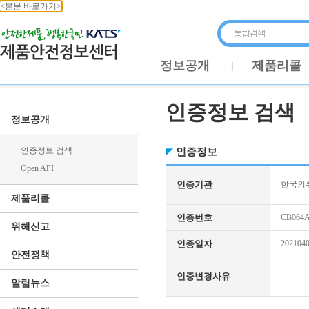
<본문 바로가기>
정보공개
제품리콜
인증정보 검색
정보공개
인증정보 검색
인증정보
Open API
인증기관
한국의류
제품리콜
인증번호
CB064A
위해신고
인증일자
202104
안전정책
인증변경사유
알림뉴스