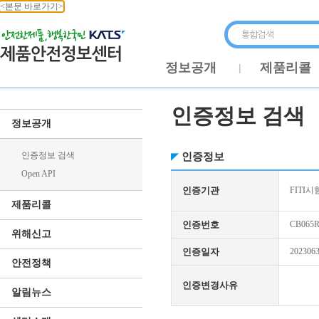
<본문 바로가기>
정보공개
제품리콜
인증정보 검색
정보공개
인증정보 검색
인증정보
Open API
인증기관
FITI시
제품리콜
인증번호
CB065R
위해신고
인증일자
202306
안전정책
인증변경사유
알림뉴스