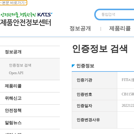
<본문 바로가기>
정보공개
제품리콜
인증정보 검색
정보공개
인증정보 검색
인증정보
Open API
인증기관
FITI시
제품리콜
인증번호
CB115R
위해신고
인증일자
202212
안전정책
인증변경사유
알림뉴스