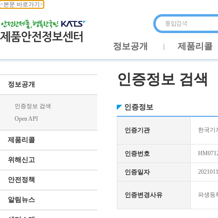
<본문 바로가기>
정보공개
제품리콜
인증정보 검색
정보공개
인증정보 검색
인증정보
Open API
인증기관
한국기
제품리콜
인증번호
HM0712
위해신고
인증일자
202101
안전정책
인증변경사유
파생등
알림뉴스