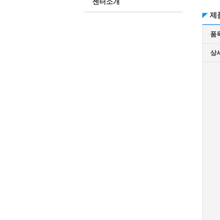
센터소개
제
품
상