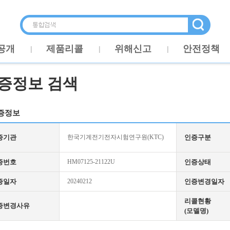
공개
제품리콜
위해신고
안전정책
증정보 검색
증정보
증기관
한국기계전기전자시험연구원(KTC)
인증구분
증번호
HM07125-21122U
인증상태
증일자
20240212
인증변경일자
리콜현황
증변경사유
(모델명)