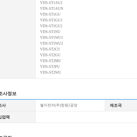
VDS-ST1AU2
VDS-ST1AUN
VDS-ST1GU
VDS-ST1GU1
VDS-ST1GU2
VDS-ST1NU
VDS-ST1WU1
VDS-ST1WU2
VDS-ST2CU
VDS-ST2GU
VDS-ST2MU
VDS-ST2PU
VDS-ST2WU
조사정보
조사
엘지전자(주)창원2공장
제조국
입업체