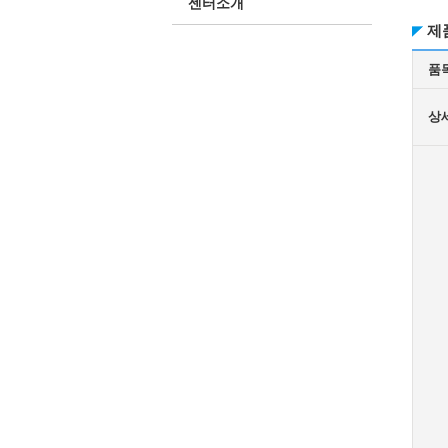
센터소개
제
품
상