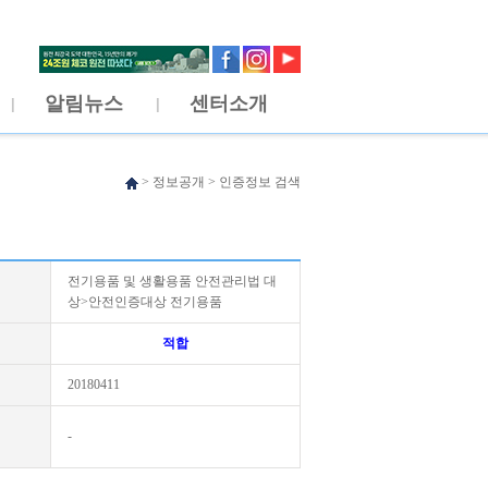
알림뉴스
센터소개
>
정보공개
>
인증정보 검색
전기용품 및 생활용품 안전관리법 대
상>안전인증대상 전기용품
적합
20180411
-