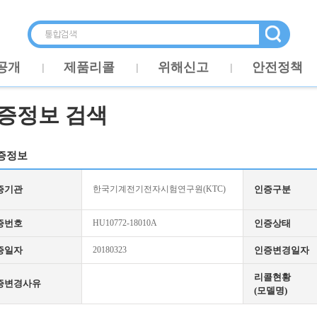
공개
제품리콜
위해신고
안전정책
증정보 검색
증정보
증기관
한국기계전기전자시험연구원(KTC)
인증구분
증번호
HU10772-18010A
인증상태
증일자
20180323
인증변경일자
리콜현황
증변경사유
(모델명)