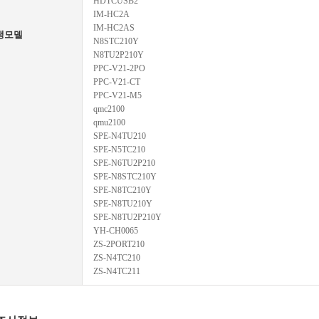
HDTCUSB2
IM-HC2A
IM-HC2AS
생모델
N8STC210Y
N8TU2P210Y
PPC-V21-2PO
PPC-V21-CT
PPC-V21-M5
qmc2100
qmu2100
SPE-N4TU210
SPE-N5TC210
SPE-N6TU2P210
SPE-N8STC210Y
SPE-N8TC210Y
SPE-N8TU210Y
SPE-N8TU2P210Y
YH-CH0065
ZS-2PORT210
ZS-N4TC210
ZS-N4TC211