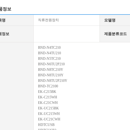
품정보
목명
직류전원장치
모델명
세정보
제품분류코드
BND-N4TC210
BND-N4TU210
BND-N5TC210
BND-N6TU2P210
BND-N8TC210Y
BND-N8TU210Y
BND-N8TU2P210Y
BND-TC2100
EK-C215BK
EK-C215WH
EK-C21CWH
EK-UC215BK
EK-UC215WH
EK-UC21CWH
HDTCUSB