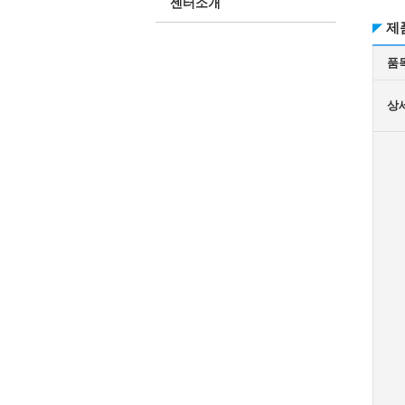
센터소개
제
품
상