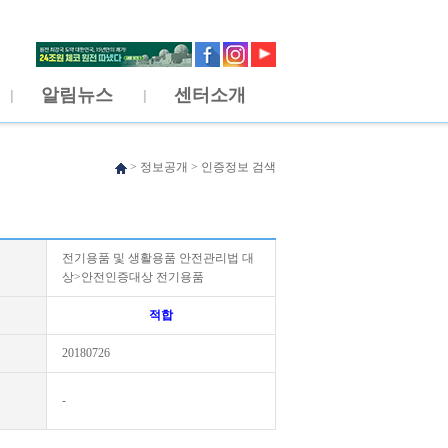
알림뉴스
센터소개
>
정보공개
>
인증정보 검색
전기용품 및 생활용품 안전관리법 대
상>안전인증대상 전기용품
적합
20180726
-