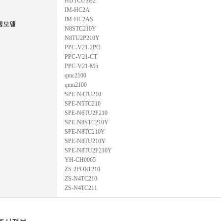
HDTCUSB2
IM-HC2A
IM-HC2AS
생모델
N8STC210Y
N8TU2P210Y
PPC-V21-2PO
PPC-V21-CT
PPC-V21-M5
qmc2100
qmu2100
SPE-N4TU210
SPE-N5TC210
SPE-N6TU2P210
SPE-N8STC210Y
SPE-N8TC210Y
SPE-N8TU210Y
SPE-N8TU2P210Y
YH-CH0065
ZS-2PORT210
ZS-N4TC210
ZS-N4TC211