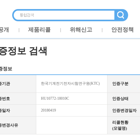
공개
제품리콜
위해신고
안전정책
증정보 검색
증정보
증기관
한국기계전기전자시험연구원(KTC)
인증구분
증번호
HU10772-18010C
인증상태
증일자
20180419
인증변경일자
리콜현황
증변경사유
(모델명)