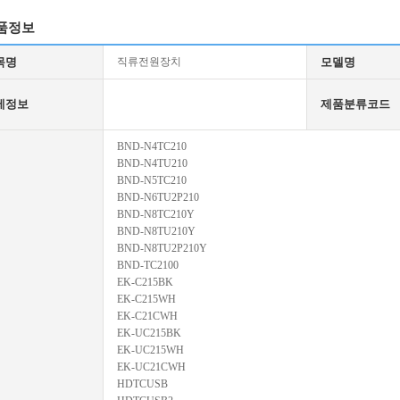
품정보
목명
직류전원장치
모델명
세정보
제품분류코드
BND-N4TC210
BND-N4TU210
BND-N5TC210
BND-N6TU2P210
BND-N8TC210Y
BND-N8TU210Y
BND-N8TU2P210Y
BND-TC2100
EK-C215BK
EK-C215WH
EK-C21CWH
EK-UC215BK
EK-UC215WH
EK-UC21CWH
HDTCUSB