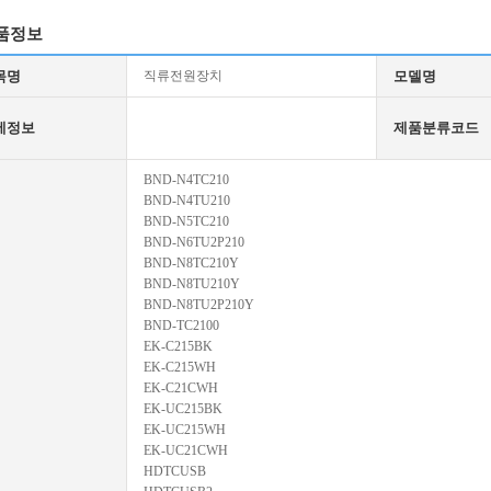
품정보
목명
직류전원장치
모델명
세정보
제품분류코드
BND-N4TC210
BND-N4TU210
BND-N5TC210
BND-N6TU2P210
BND-N8TC210Y
BND-N8TU210Y
BND-N8TU2P210Y
BND-TC2100
EK-C215BK
EK-C215WH
EK-C21CWH
EK-UC215BK
EK-UC215WH
EK-UC21CWH
HDTCUSB