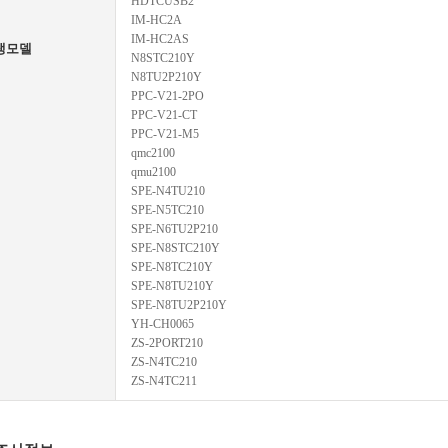
HDTCUSB2
IM-HC2A
IM-HC2AS
생모델
N8STC210Y
N8TU2P210Y
PPC-V21-2PO
PPC-V21-CT
PPC-V21-M5
qmc2100
qmu2100
SPE-N4TU210
SPE-N5TC210
SPE-N6TU2P210
SPE-N8STC210Y
SPE-N8TC210Y
SPE-N8TU210Y
SPE-N8TU2P210Y
YH-CH0065
ZS-2PORT210
ZS-N4TC210
ZS-N4TC211