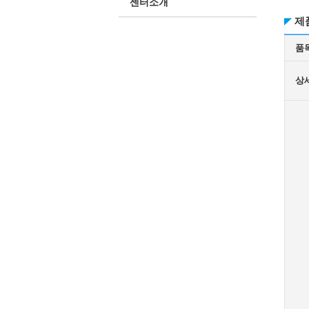
센터소개
제
품
상