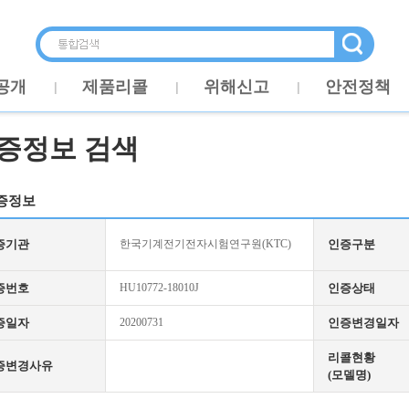
공개
제품리콜
위해신고
안전정책
증정보 검색
증정보
증기관
한국기계전기전자시험연구원(KTC)
인증구분
증번호
HU10772-18010J
인증상태
증일자
20200731
인증변경일자
리콜현황
증변경사유
(모델명)