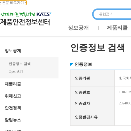
<본문 바로가기>
정보공개
제품리콜
인증정보 검색
정보공개
인증정보 검색
인증정보
Open API
인증기관
한국화학
제품리콜
인증번호
JD0707
위해신고
인증일자
202408
안전정책
인증변경사유
알림뉴스