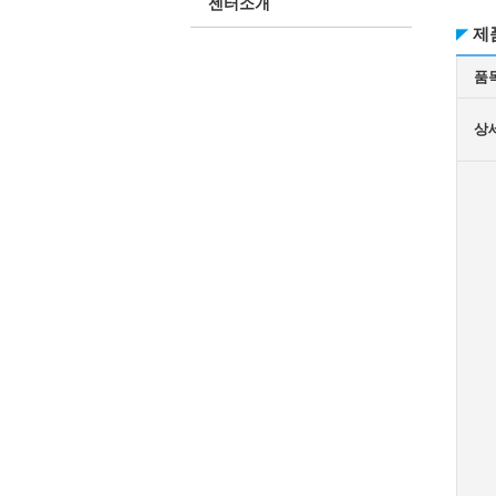
센터소개
제
품
상