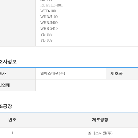
ROKSEO-B01
WCD-100
WHB-5100
WHB-5400
WHB-5410
YB-888
YB-889
조사정보
조사
엘에스대원(주)
제조국
입업체
조공장
번호
제조공장
1
엘에스대원(주)