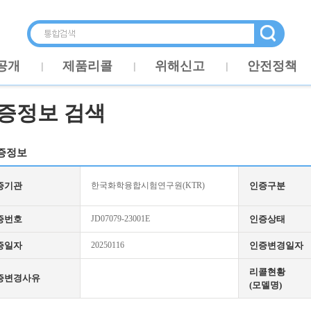
공개
제품리콜
위해신고
안전정책
증정보 검색
증정보
증기관
한국화학융합시험연구원(KTR)
인증구분
증번호
JD07079-23001E
인증상태
증일자
20250116
인증변경일자
리콜현황
증변경사유
(모델명)