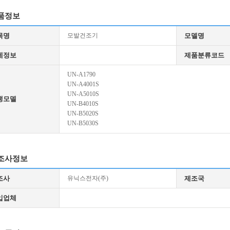
품정보
목명
모발건조기
모델명
세정보
제품분류코드
UN-A1790
UN-A4001S
UN-A5010S
생모델
UN-B4010S
UN-B5020S
UN-B5030S
조사정보
조사
유닉스전자(주)
제조국
입업체