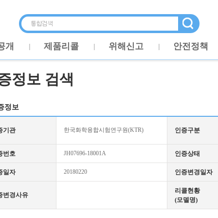
공개
제품리콜
위해신고
안전정책
증정보 검색
증정보
증기관
한국화학융합시험연구원(KTR)
인증구분
증번호
JH07696-18001A
인증상태
증일자
20180220
인증변경일자
리콜현황
증변경사유
(모델명)