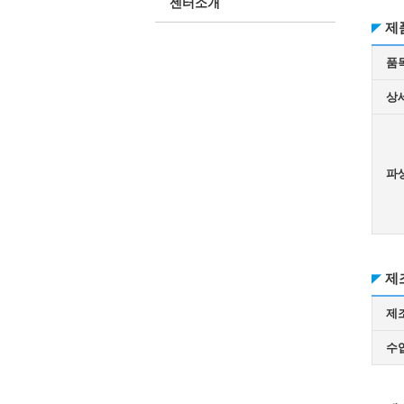
센터소개
제
품
상
파
제
제
수