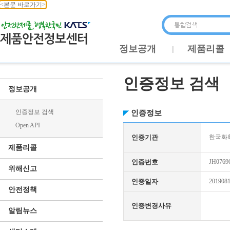
<본문 바로가기>
정보공개
제품리콜
인증정보 검색
정보공개
인증정보 검색
인증정보
Open API
인증기관
한국화학
제품리콜
인증번호
JH0769
위해신고
인증일자
201908
안전정책
인증변경사유
알림뉴스