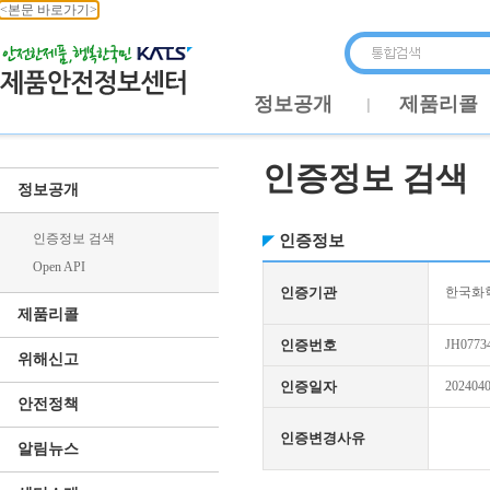
<본문 바로가기>
정보공개
제품리콜
인증정보 검색
정보공개
인증정보 검색
인증정보
Open API
인증기관
한국화학
제품리콜
인증번호
JH0773
위해신고
인증일자
202404
안전정책
인증변경사유
알림뉴스