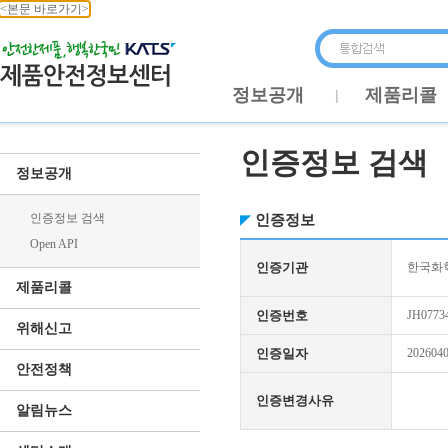
<본문 바로가기>
정보공개
제품리콜
인증정보 검색
정보공개
인증정보 검색
인증정보
Open API
인증기관
한국화학
제품리콜
인증번호
JH0773
위해신고
인증일자
202604
안전정책
인증변경사유
알림뉴스