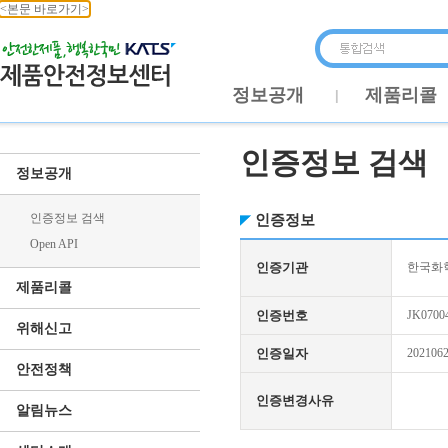
<본문 바로가기>
정보공개
제품리콜
인증정보 검색
정보공개
인증정보 검색
인증정보
Open API
인증기관
한국화학
제품리콜
인증번호
JK0700
위해신고
인증일자
202106
안전정책
인증변경사유
알림뉴스