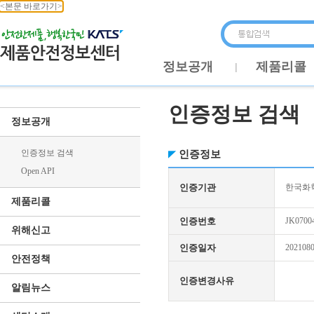
<본문 바로가기>
정보공개
제품리콜
인증정보 검색
정보공개
인증정보 검색
인증정보
Open API
인증기관
한국화학
제품리콜
인증번호
JK0700
위해신고
인증일자
202108
안전정책
인증변경사유
알림뉴스