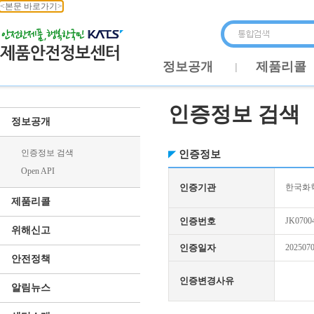
<본문 바로가기>
정보공개
제품리콜
인증정보 검색
정보공개
인증정보 검색
인증정보
Open API
인증기관
한국화학
제품리콜
인증번호
JK0700
위해신고
인증일자
202507
안전정책
인증변경사유
알림뉴스