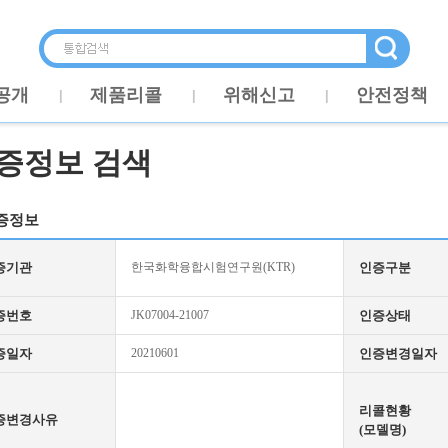
공개
제품리콜
위해신고
안전정책
증정보 검색
증정보
증기관
한국화학융합시험연구원(KTR)
인증구분
증번호
JK07004-21007
인증상태
증일자
20210601
인증변경일자
리콜현황
증변경사유
(모델명)