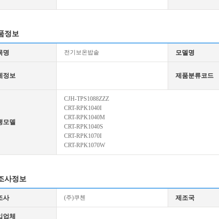
품정보
목명
전기보온밥솥
모델명
세정보
제품분류코드
CJH-TPS1088ZZZ
CRT-RPK1040I
CRT-RPK1040M
생모델
CRT-RPK1040S
CRT-RPK1070I
CRT-RPK1070W
조사정보
조사
(주)쿠첸
제조국
입업체