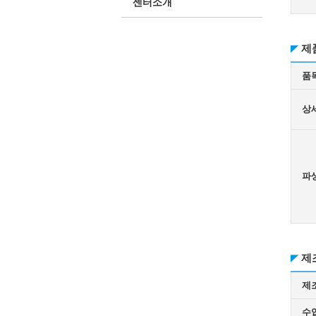
센터소개
제
품
상
파
제
제
수