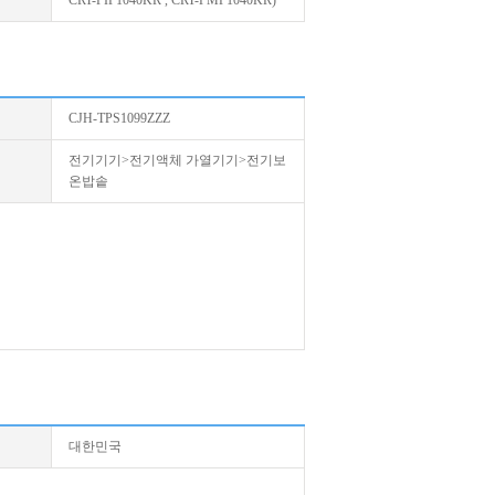
CRT-PIP1040KR , CRT-PMP1040KR)
CJH-TPS1099ZZZ
전기기기>전기액체 가열기기>전기보
온밥솥
대한민국