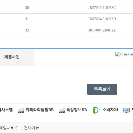
30
JK07004-21007ZC
31
JK07004-21007ZD
32
JK07004-21007ZE
제품사진
목록보기
시시스템
위해화학물질DB
독성정보DB
소비자24
메일서비스
전체메뉴
|