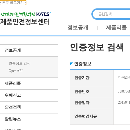
<본문 바로가기>
정보공개
제품리콜
인증정보 검색
정보공개
인증정보 검색
인증정보
Open API
인증기관
한국화학
제품리콜
인증번호
JU0756
위해신고
인증일자
201504
안전정책
인증변경사유
알림뉴스