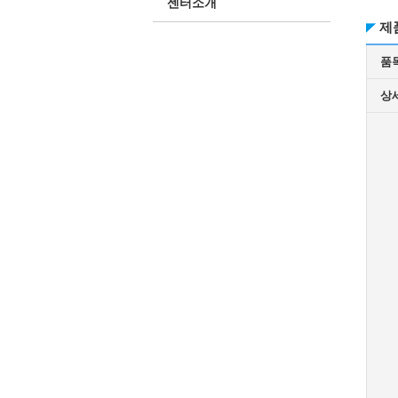
센터소개
제
품
상