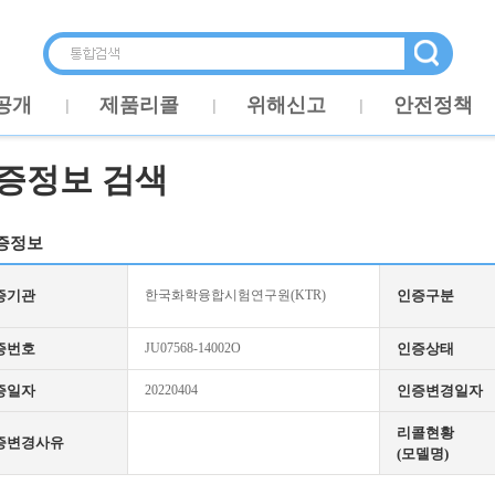
공개
제품리콜
위해신고
안전정책
증정보 검색
증정보
증기관
한국화학융합시험연구원(KTR)
인증구분
증번호
JU07568-14002O
인증상태
증일자
20220404
인증변경일자
리콜현황
증변경사유
(모델명)