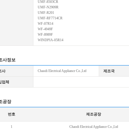
UMF-8503CR
UMF-N2909R
UMF-R201
UMF-RF7714CR
WF-07R14
WF-4949F
WF-8989F
WINDPIA-05R14
조사정보
조사
Chaodi Electrical Appliance Co.,Ltd
제조국
입업체
조공장
번호
제조공장
1
Chaodi Electrical Appliance Co.,Ltd