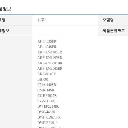
품정보
목명
선풍기
모델명
세정보
제품분류코드
AF-1403SFR
AF-1404SFR
AKF-EM1401SR
AKF-EM1405SR
AKF-EM3501BR
AKF-EM3505BR
AKF-R14CP
BH-001
CMA-140SR
CMK-14SR
CZ-HF4015R
CZ-S1113R
DW-EF2214RC
DWF-4433R
DWF-CD670FR
DWF-RF4010