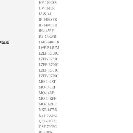
HV-1046SR
HV-1615R
IA-S141
IF-1403SFR
IF-1404SFR
IN-145RF
KP-14RWB
생모델
LMF-7402CR
LWF-R14UM
LZEF-R750C
LZEF-R751C
LZEF-R760C
LZEF-R761C
LZEF-R770C
MO-140RT
MO-145RT
MO-14RF
MO-14RFF
MO-14RFT
NKF-1475R
QSF-700FC
QSF-710FC
QSF-720FC
RF-04PR