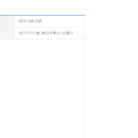
EF17-1bF-35R
전기기기>팬, 레인지후드>선풍기