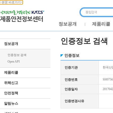
<본문 바로가기>
정보공개
제품리콜
인증정보 검색
정보공개
인증정보 검색
인증정보
Open API
인증기관
한국산업
제품리콜
인증번호
SH0756
위해신고
인증일자
201704
안전정책
인증변경사유
알림뉴스