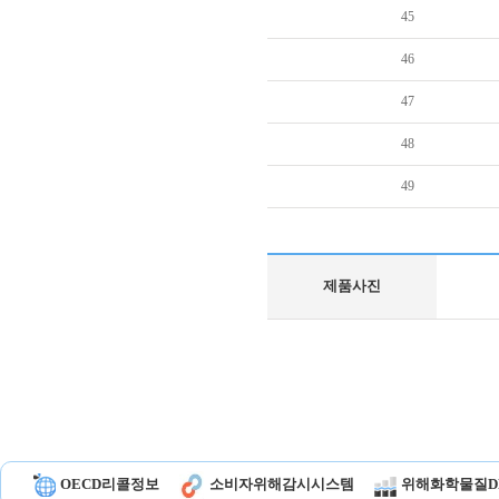
45
46
47
48
49
제품사진
OECD리콜정보
소비자위해감시시스템
위해화학물질D