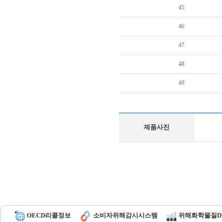
45
46
47
48
49
제품사진
OECD리콜정보
소비자위해감시시스템
위해화학물질D