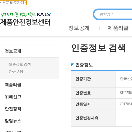
<본문 바로가기>
정보공개
제품리콜
인증정보 검색
정보공개
인증정보 검색
인증정보
Open API
인증기관
한국산업
제품리콜
인증번호
SH0756
위해신고
인증일자
201706
안전정책
인증변경사유
알림뉴스