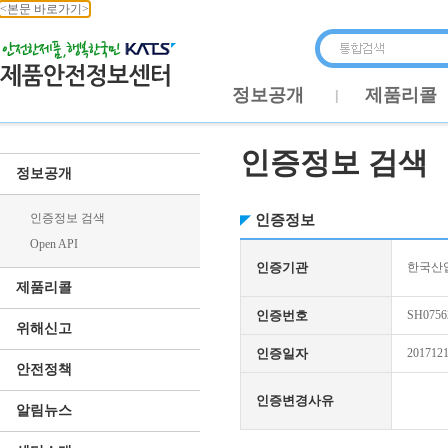
<본문 바로가기>
정보공개
제품리콜
인증정보 검색
정보공개
인증정보 검색
인증정보
Open API
인증기관
한국산업
제품리콜
인증번호
SH0756
위해신고
인증일자
201712
안전정책
인증변경사유
알림뉴스