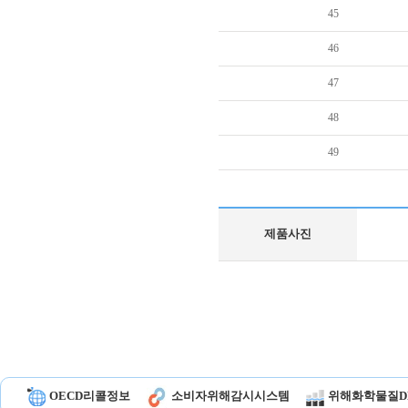
45
46
47
48
49
제품사진
OECD리콜정보
소비자위해감시시스템
위해화학물질D